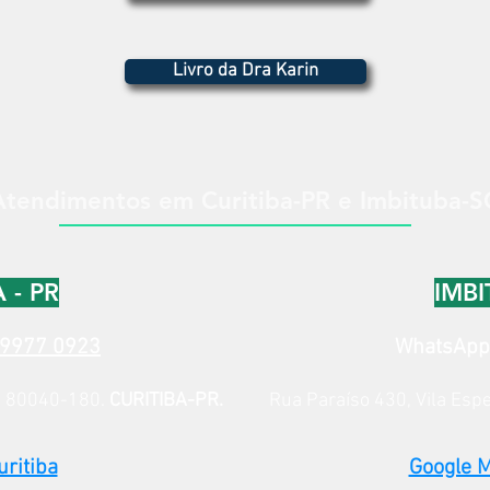
Livro da Dra Karin
Atendimentos em Curitiba-PR e Imbituba-S
 - PR
IMBI
9977 0923
WhatsAp
, 80040-180.
CURITIBA-PR.
Rua Paraíso 430, Vila Es
ritiba
Google 