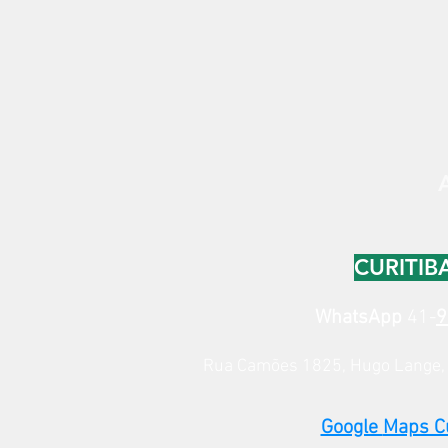
CURITIBA
WhatsApp
41-
9
Rua Camões 1825, Hugo Lange
Google
Maps Cu