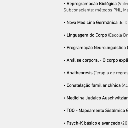
•
Reprogramação Biológica
(Vale
Subconsciente: métodos PNL, Med
•
Nova Medicina Germânica
do Dr
•
Linguagem do Corpo
(Escola Br
•
Programação Neurolinguística 
•
Análise corporal
-
O corpo expl
•
Anatheoresis
(Terapia de regre
•
Constelação familiar clínica
(AC
•
Medicina Judaico Auschwitzia
•
TOQ - Mapeamento Sistêmico G
•
Psych-K básico e avançado
(20