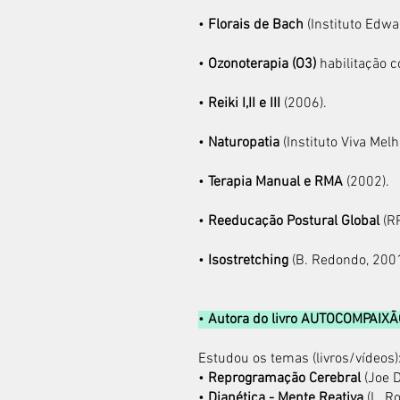
•
Florais de Bach
(Instituto Edwa
•
Ozonoterapia (O3)
habilitação c
•
Reiki I,II e III
(2006).
•
Naturopatia
(Instituto Viva Melh
•
Terapia Manual e RMA
(2002).
•
Reeducação Postural Global
(R
•
Isostretching
(B. Redondo, 2001
•
Autora do livro AUTOCOMPAIXÃO
Estudou os
temas (livros/vídeos)
•
Reprogramação Cerebral
(Joe 
•
Dianética - Mente Reativa
(L. R