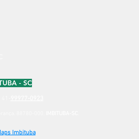
C
TUBA - SC
p
41-
99977-0923
perança. 88780-000.
IMBITUBA-SC
.
Maps Imbituba