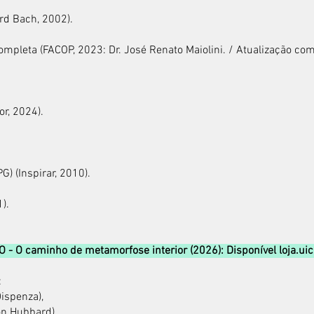
rd Bach, 2002).
ompleta (FACOP, 2023: Dr. José Renato Maiolini. / Atualização co
or, 2024)
.
PG) (Inspirar, 2010).
).
 - O caminho de metamorfose interior (2026): Disponível loja.ui
:
Dispenza),
on Hubbard)