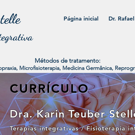
telle
Página inicial
Dr. Rafael
tegrativa
Métodos de tratamento:
opraxia, Microfisioterapia, Medicina Germânica, Reprog
CURRÍCULO
Dra. Karin Teuber Stell
Terapias integrativas / Fisioterapia i