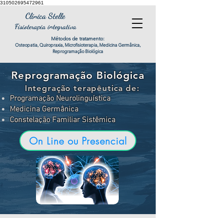
310502695472961
Clínica Stelle
Fisioterapia integrativa
Métodos de tratamento:
Osteopatia, Quiropraxia, Microfisioterapia, Medicina Germânica,
Reprogramação Biológica
Reprogramação Biológica
Integração terapêutica de:
Contato
Programação Neurolinguística
Medicina Germânica
Constelação Familiar Sistêmica
On Line ou Presencial