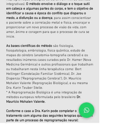
integrativas).
O método envolve o diálogo e o toque sutil
em cabeça e algumas partes do corpo, e tem o objetivo de
identificar a causa e época do conflito que disparou o
medo, a disfunção ou a doença
, para assim conscientizar
o paciente sobre a correlação metal e física, encorajar e
proporcionar um novo processo de visão da vida, com
amor, ânimo e coragem para que o processo de cura se
inicie.
As bases científicas do método
são fisiologia,
fisiopatologia, embriologia, física quântica, estudo de
mapas do cérebro (anatomia-tomografia cerebral) e os
resultados inúmeros casos curados pelo Dr. Hamer (Nova
Medicina Germânica) e outros profissionais que trabalham
ou trabalharam nesta linha terapêutica como: Bert
Hellinger (Constelação Familiar Sistêmica), Dr. Joe
Dispenza ("Reprogramação Cerebral"), Dr. Maurício
Mohalen Valente (Reprogração Biológica), e eu mesma
Dra. Karin Teuber Stelle.
* A Reprogramação Biológica é uma integração de
mét
odos europeus reformulada pelo brasileiro
Dr.
Maurício Mohalen Valente.
Conforme o caso a Dra. Karin pode completar o
tratamento com alguma das seguintes terapias que fazem
parte de um processo de reprogramação neural:
Linguagem do Corpo:
Correlação entre emoções e
doenças. Autoconhecimento e ensinamento de como
transformar doenças e emoções em processo de