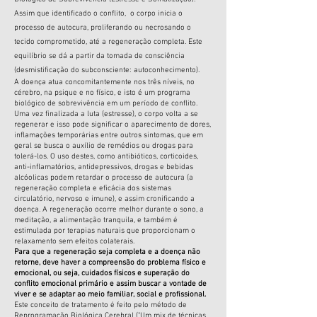
Assim que identificado o conflito, o corpo inicia o
processo de autocura, proliferando ou necrosando o
tecido comprometido, até a regeneração completa. Este
equilíbrio se dá a partir da tomada de consciência
(desmistificação do subconsciente: autoconhecimento).
A doença atua concomitantemente nos três níveis, no
cérebro, na psique e no físico, e isto é um programa
biológico de sobrevivência em um período de conflito.
Uma vez finalizada a luta (estresse), o corpo volta a se
regenerar e isso pode significar o aparecimento de dores,
inflamações temporárias entre outros sintomas, que em
geral se busca o auxílio de remédios ou drogas para
tolerá-los. O uso destes, como antibióticos, corticoides,
anti-inflamatórios, antidepressivos, drogas e bebidas
alcóolicas podem retardar o processo de autocura (a
regeneração completa e eficácia dos sistemas
circulatório, nervoso e imune), e assim cronificando a
doença. A regeneração ocorre melhor durante o sono, a
meditação, a alimentação tranquila, e também é
estimulada por terapias naturais que proporcionam o
relaxamento sem efeitos colaterais.
Para que a regeneração seja completa e a doença não
retorne, deve haver a compreensão do problema físico e
emocional, ou seja, cuidados físicos e superação do
conflito emocional primário e assim buscar a vontade de
viver e se adaptar ao meio familiar, social e profissional.
Este conceito de tratamento é feito pelo método de
Reprogramação Biológica Cerebral ("Um mix de técnicas