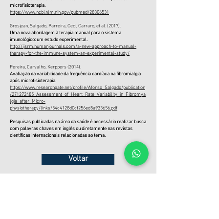
microfisioterapia.
https://www.ncbi.nlm.nih.gov/pubmed/28306531
Grosjean, Salgado, Parreira, Ceci, Carraro, et al. (2017).
Uma nova abordagem à terapia manual para o sistema
imunológico: um estudo experimental.
http://ijsrm.humanjournals.com/a-new-approach-to-manual-
therapy-for-the-immune-system-an-experimental-study/
Pereira, Carvalho, Kerppers (2014).
Avaliação da variabilidade da frequência cardíaca na fibromialgia
após microfisioterapia.
https://www.researchgate.net/profile/Afonso_Salgado/publication
/271272485_Assessment_of_Heart_Rate_Variability_in_Fibromya
lgia_after_Micro-
physiotherapy/links/54c4128d0cf256
ed5a933656.pdf
Pesquisas publicadas na área da saúde é necessário realizar busca
com palavras chaves em inglês ou diretamente nas revistas
científicas internacionais relacionadas ao tema.
Voltar
Atendimentos em Curitiba-PR e Imbituba-SC
CURITIBA - PR