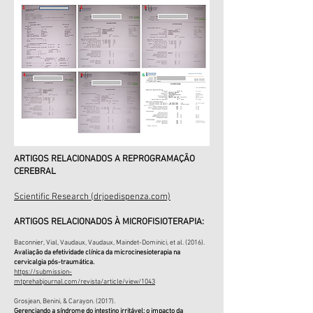
ARTIGOS RELACIONADOS A REPROGRAMAÇÃO
CEREBRAL
Scientific Research (drjoedispenza.com)
ARTIGOS RELACIONADOS À MICROFISIOTERAPIA:
Baconnier, Vial, Vaudaux, Vaudaux, Maindet-Dominici, et al. (2016).
Avaliação da efetividade clínica da microcinesioterapia n
a
cervicalgia pós-traumática.
https://submission-
mtprehabjournal.com/revista/article/view/1043
Grosjean, Benini, & Carayon. (2017).
Gerenciando a síndrome do intestino irritável: o impacto da